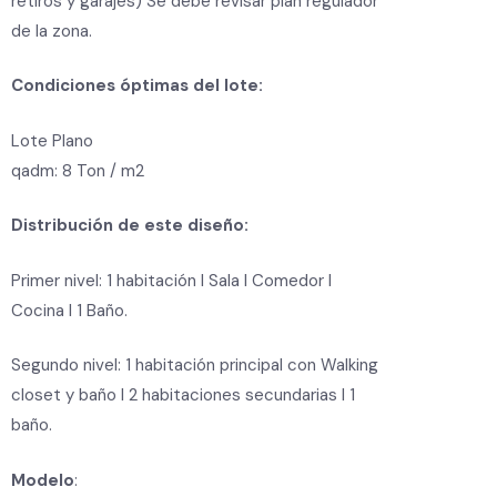
retiros y garajes) Se debe revisar plan regulador
de la zona.
Condiciones óptimas del lote:
Lote Plano
qadm: 8 Ton / m2
Distribución de este diseño:
Primer nivel: 1 habitación
I
Sala
I Comedor I
Cocina I 1 Baño.
Segundo nivel: 1 habitación principal con Walking
closet y baño
I 2 habitaciones secundarias I 1
baño.
Modelo
: